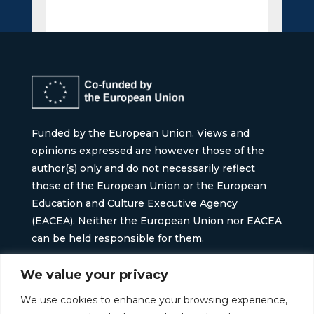
Funded by the European Union. Views and
opinions expressed are however those of the
author(s) only and do not necessarily reflect
those of the European Union or the European
Education and Culture Executive Agency
(EACEA). Neither the European Union nor EACEA
can be held responsible for them.
Project No:
101196768
We value your privacy
We use cookies to enhance your browsing experience,