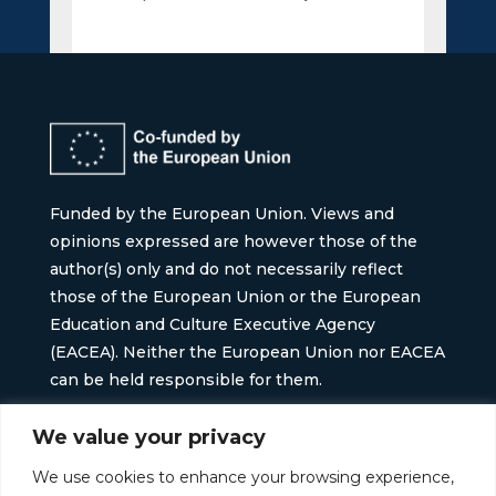
Funded by the European Union. Views and
opinions expressed are however those of the
author(s) only and do not necessarily reflect
those of the European Union or the European
Education and Culture Executive Agency
(EACEA). Neither the European Union nor EACEA
can be held responsible for them.
Project No:
101196768
We value your privacy
We use cookies to enhance your browsing experience,