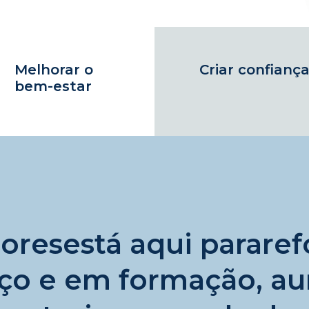
Melhorar o
Criar confianç
bem-estar
soresestá aqui pararef
iço e em formação, au