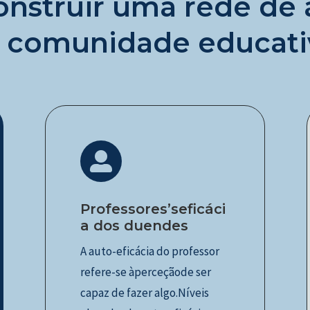
construir uma rede de
 comunidade educati

Professores’seficáci
a dos duendes
A auto-eficácia do professor
refere-se àperceçãode ser
capaz de fazer algo.Níveis