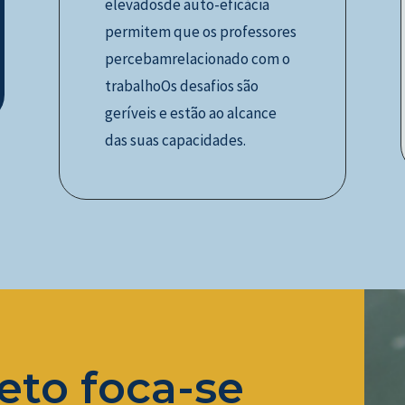
elevadosde auto-eficácia
permitem que os professores
percebamrelacionado com o
trabalhoOs desafios são
geríveis e estão ao alcance
das suas capacidades.
eto foca-se